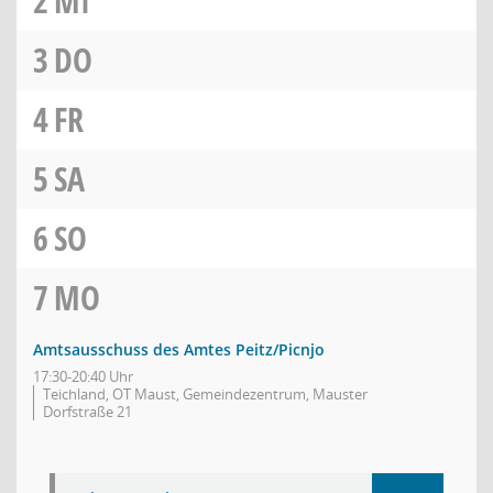
2
MI
3
DO
4
FR
5
SA
6
SO
7
MO
Amtsausschuss des Amtes Peitz/Picnjo
17:30-20:40 Uhr
Teichland, OT Maust, Gemeindezentrum, Mauster
Dorfstraße 21