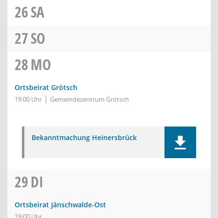
26
SA
27
SO
28
MO
Ortsbeirat Grötsch
19:00 Uhr
Gemeindezentrum Grötsch
Bekanntmachung Heinersbrück
29
DI
Ortsbeirat Jänschwalde-Ost
19:00 Uhr