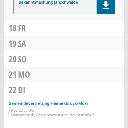
Bekanntmachung Jänschwalde
18
FR
19
SA
20
SO
21
MO
22
DI
Gemeindevertretung Heinersbrück/Móst
19:00-22:05 Uhr
Heinersbrück, Gemeindezentrum, Hauptstraße 2