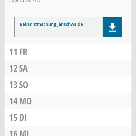
Dorfstraße 71 A
Bekanntmachung Jänschwalde
11
FR
12
SA
13
SO
14
MO
15
DI
16
MI