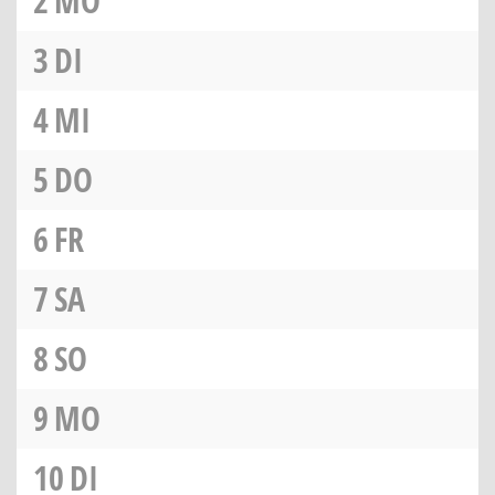
2
MO
3
DI
4
MI
5
DO
6
FR
7
SA
8
SO
9
MO
10
DI