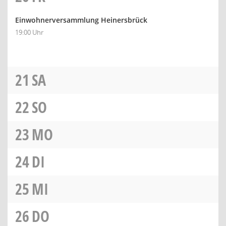
Einwohnerversammlung Heinersbrück
19:00 Uhr
21
SA
22
SO
23
MO
24
DI
25
MI
26
DO