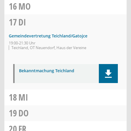
16
MO
17
DI
Gemeindevertretung Teichland/Gatojce
19:00-21:30 Uhr
Teichland, OT Neuendorf, Haus der Vereine
Bekanntmachung Teichland
18
MI
19
DO
20
FR