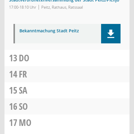
17:00-18:10 Uhr
Peitz, Rathaus, Ratssaal
Bekanntmachung Stadt Peitz
13
DO
14
FR
15
SA
16
SO
17
MO