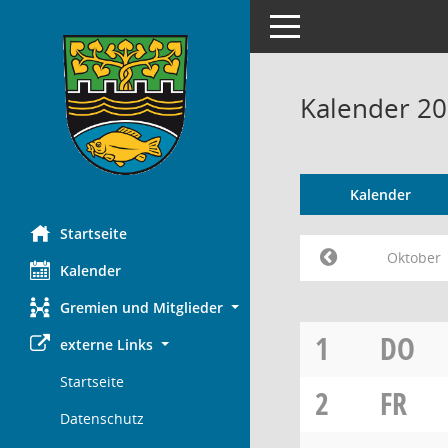
Toggle navigation
Kalender 2
Kalender
Startseite
Oktober
Kalender
Gremien und Mitglieder
1
DO
externe Links
Startseite
2
FR
Datenschutz