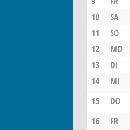
9
FR
10
SA
11
SO
12
MO
13
DI
14
MI
15
DO
16
FR