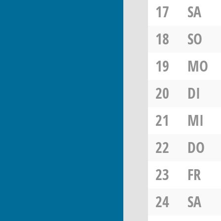
17
SA
18
SO
19
MO
20
DI
21
MI
22
DO
23
FR
24
SA