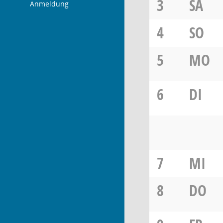
3
SA
Anmeldung
4
SO
5
MO
6
DI
7
MI
8
DO