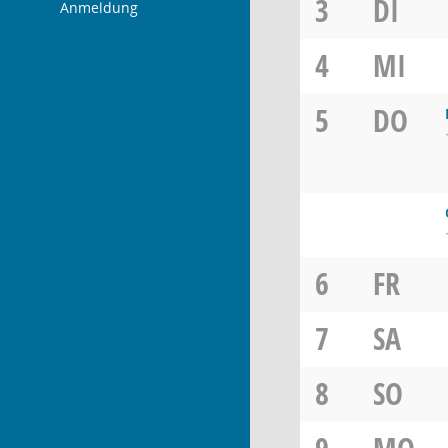
3
DI
Anmeldung
4
MI
5
DO
6
FR
7
SA
8
SO