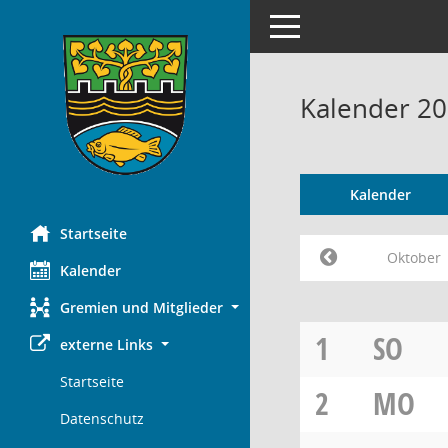
Toggle navigation
Kalender 2
Kalender
Startseite
Oktober
Kalender
Gremien und Mitglieder
1
SO
externe Links
Startseite
2
MO
Datenschutz