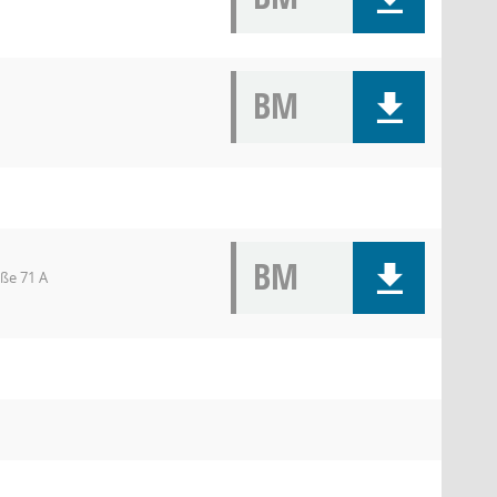
BM
BM
ße 71 A