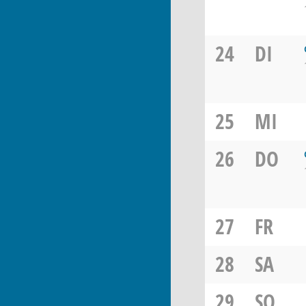
24
DI
25
MI
26
DO
27
FR
28
SA
29
SO