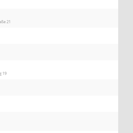
aße 21
g 19