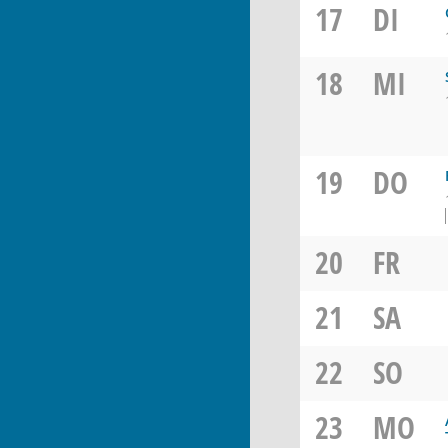
17
DI
18
MI
19
DO
20
FR
21
SA
22
SO
23
MO