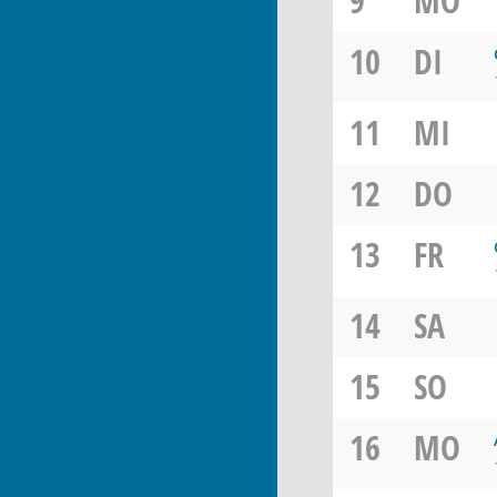
9
MO
10
DI
11
MI
12
DO
13
FR
14
SA
15
SO
16
MO