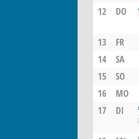
12
DO
13
FR
14
SA
15
SO
16
MO
17
DI