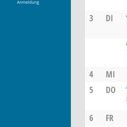
Anmeldung
3
DI
4
MI
5
DO
6
FR