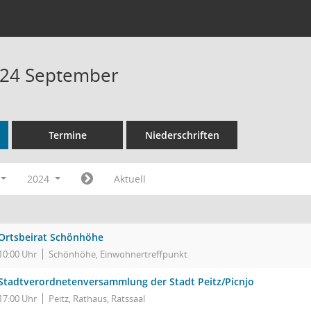
024 September
Termine
Niederschriften
2024
Aktuell
Ortsbeirat Schönhöhe
10:00 Uhr
Schönhöhe, Einwohnertreffpunkt
Stadtverordnetenversammlung der Stadt Peitz/Picnjo
17:00 Uhr
Peitz, Rathaus, Ratssaal