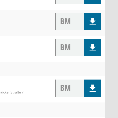
BM
BM
BM
rücker Straße 7