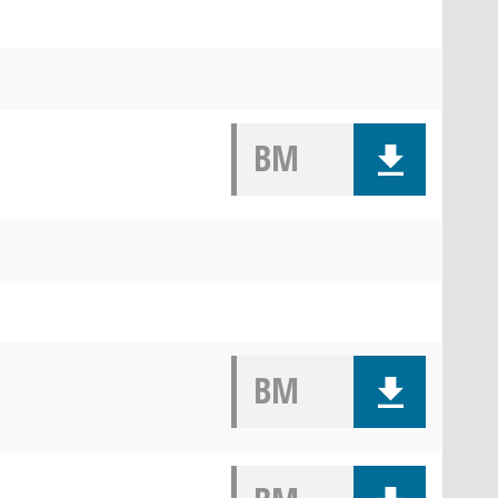
BM
BM