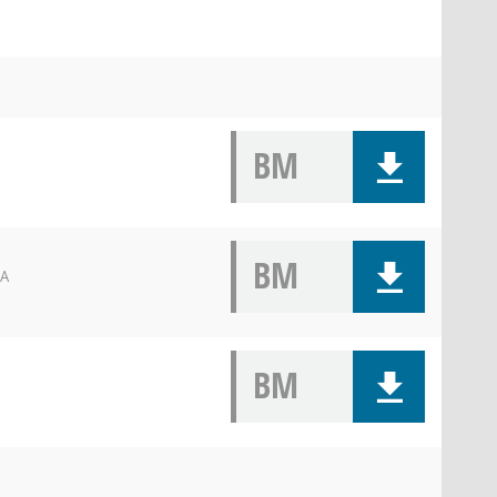
BM
BM
 A
BM