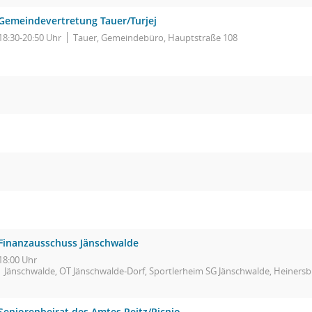
Gemeindevertretung Tauer/Turjej
18:30-20:50 Uhr
Tauer, Gemeindebüro, Hauptstraße 108
Finanzausschuss Jänschwalde
18:00 Uhr
Jänschwalde, OT Jänschwalde-Dorf, Sportlerheim SG Jänschwalde, Heinersb
Seniorenbeirat des Amtes Peitz/Picnjo