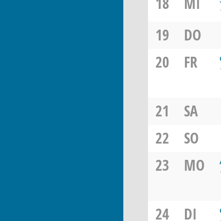
18
MI
19
DO
20
FR
21
SA
22
SO
23
MO
24
DI