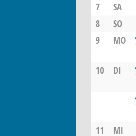
7
SA
8
SO
9
MO
10
DI
11
MI