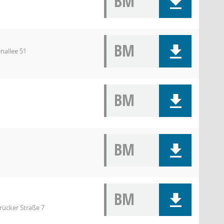
BM
BM
nallee 51
BM
BM
BM
rücker Straße 7