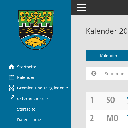
Toggle navigation
Kalender 2
Kalender
Startseite
September
Kalender
Gremien und Mitglieder
1
SO
externe Links
Startseite
2
MO
Datenschutz