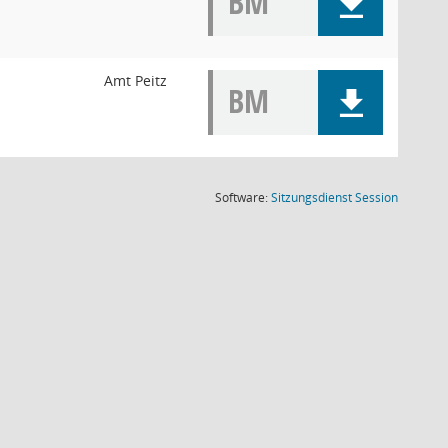
BM
Amt Peitz
BM
(Wird in
Software:
Sitzungsdienst
Session