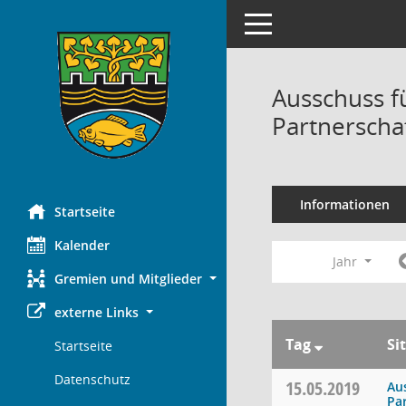
Toggle navigation
Ausschuss f
Partnerscha
Informationen
Startseite
Kalender
Jahr
Gremien und Mitglieder
externe Links
Tag
Si
Startseite
Datenschutz
15.05.2019
Au
Pa