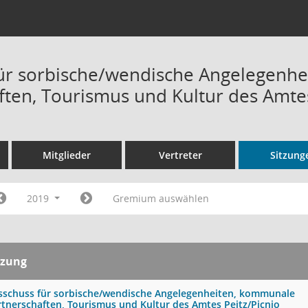
ür sorbische/wendische Angelegenh
ften, Tourismus und Kultur des Amtes
Mitglieder
Vertreter
Sitzung
2019
Gremium auswählen
tzung
sschuss für sorbische/wendische Angelegenheiten, kommunale
rtnerschaften, Tourismus und Kultur des Amtes Peitz/Picnjo