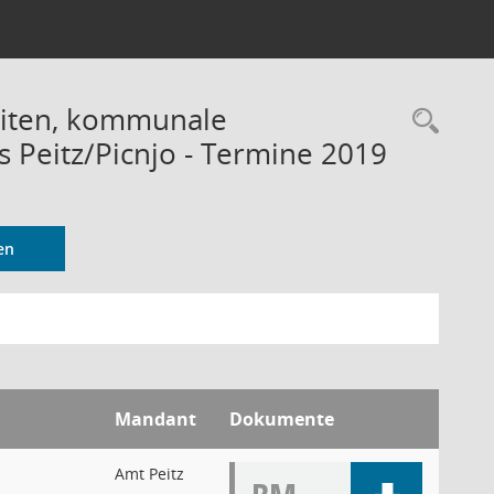
eiten, kommunale
Rec
 Peitz/Picnjo - Termine 2019
en
Mandant
Dokumente
Amt Peitz