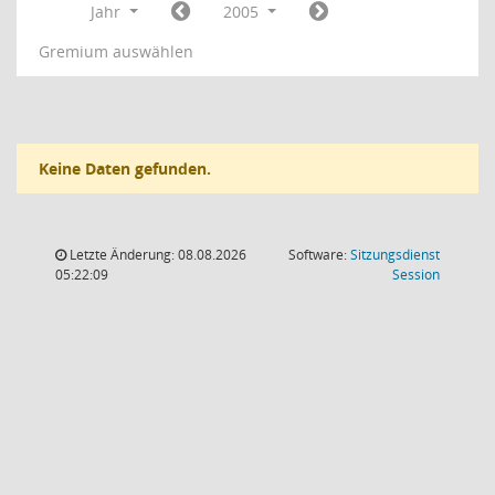
Jahr
2005
Gremium auswählen
Keine Daten gefunden.
Letzte Änderung: 08.08.2026
Software:
Sitzungsdienst
(Wird in
05:22:09
Session