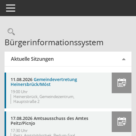
Toggle navigation
Rechercheauswahl
Bürgerinformationssystem
Aktuelle Sitzungen
11.08.2026
Gemeindevertretung
Heinersbrück/Móst
19:00 Uhr
Heinersbrück, Gemeindezentrum,
Hauptstraße 2
17.08.2026 Amtsausschuss des Amtes
Peitz/Picnjo
17:30 Uhr
Peitz, Amtsbibliothek, Bedum-Saal,