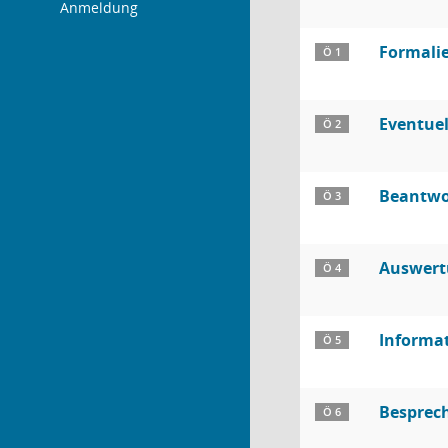
Anmeldung
Formali
Ö 1
Eventuel
Ö 2
Beantwor
Ö 3
Auswert
Ö 4
Informa
Ö 5
Besprech
Ö 6