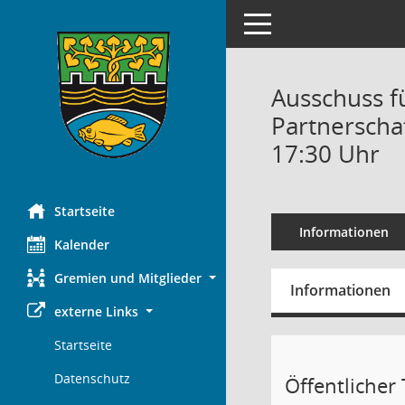
Toggle navigation
Ausschuss f
Partnerscha
17:30 Uhr
Startseite
Informationen
Kalender
Gremien und Mitglieder
Informationen
externe Links
Startseite
Datenschutz
Öffentlicher T