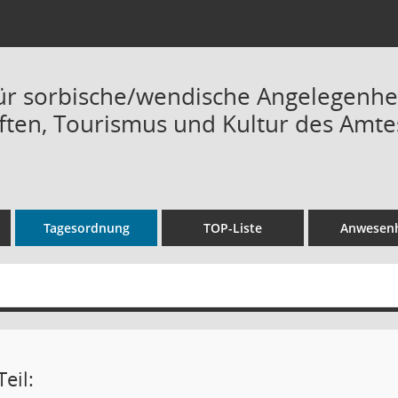
ür sorbische/wendische Angelegenh
ften, Tourismus und Kultur des Amtes 
Tagesordnung
TOP-Liste
Anwesenh
eil: