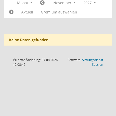
Monat
November
2027
Aktuell
Gremium auswählen
Keine Daten gefunden.
Letzte Änderung: 07.08.2026
Software:
Sitzungsdienst
(Wird in
12:08:42
Session