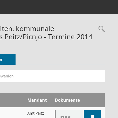
eiten, kommunale
Rec
 Peitz/Picnjo - Termine 2014
en
swählen
Mandant
Dokumente
Amt Peitz