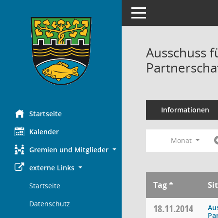
Toggle navigation
Ausschuss f
Partnerscha
Informationen
Startseite
Kalender
Monat
Gremien und Mitglieder
externe Links
Tag
Si
Startseite
Datenschutz
18.11.2014
Au
Pa