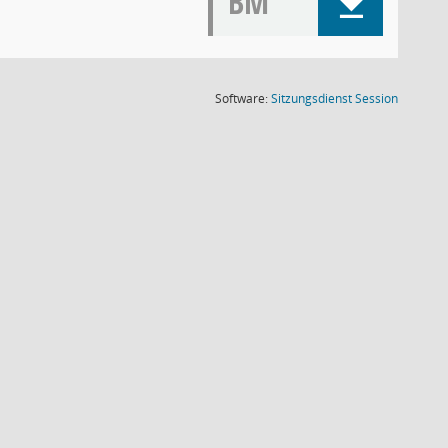
BM
(Wird in
Software:
Sitzungsdienst
Session