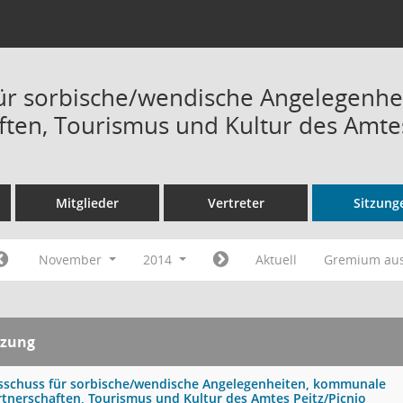
ür sorbische/wendische Angelegenh
ften, Tourismus und Kultur des Amtes
Mitglieder
Vertreter
Sitzung
November
2014
Aktuell
Gremium au
tzung
sschuss für sorbische/wendische Angelegenheiten, kommunale
rtnerschaften, Tourismus und Kultur des Amtes Peitz/Picnjo