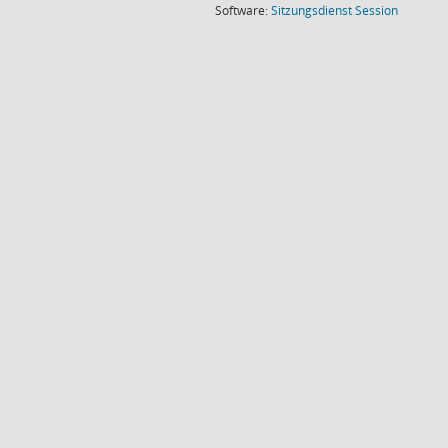
(Wird in
Software:
Sitzungsdienst
Session