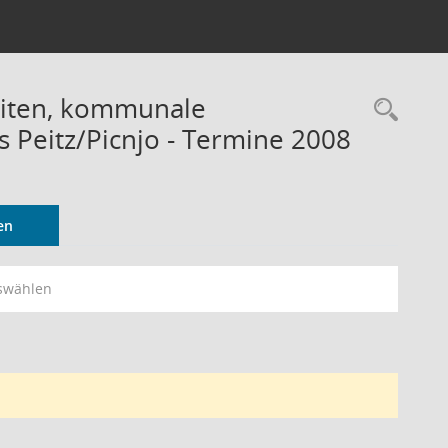
eiten, kommunale
Rec
 Peitz/Picnjo - Termine 2008
en
swählen