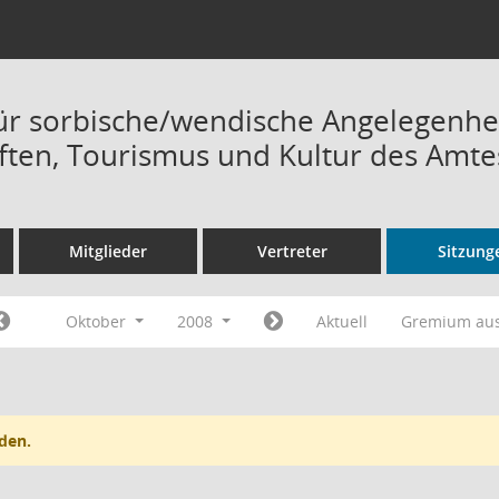
ür sorbische/wendische Angelegenh
ften, Tourismus und Kultur des Amtes
Mitglieder
Vertreter
Sitzung
Oktober
2008
Aktuell
Gremium au
den.