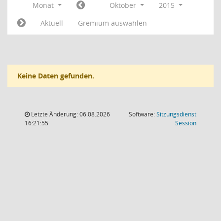
Monat
Oktober
2015
Aktuell
Gremium auswählen
Keine Daten gefunden.
Letzte Änderung: 06.08.2026
Software:
Sitzungsdienst
(Wird in
16:21:55
Session