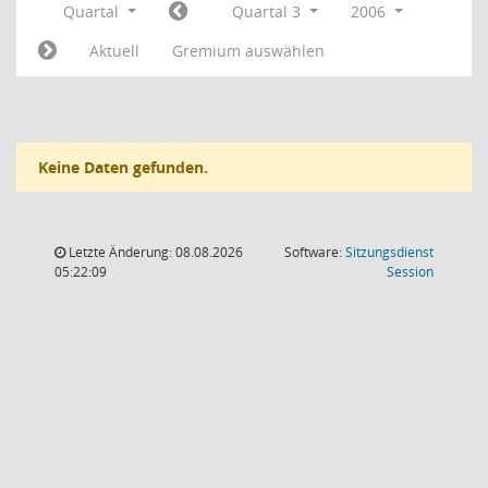
Quartal
Quartal 3
2006
Aktuell
Gremium auswählen
Keine Daten gefunden.
Letzte Änderung: 08.08.2026
Software:
Sitzungsdienst
(Wird in
05:22:09
Session