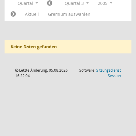
Quartal
Quartal 3
2005
Aktuell
Gremium auswählen
Keine Daten gefunden.
Letzte Änderung: 05.08.2026
Software:
Sitzungsdienst
(Wird in
16:22:04
Session