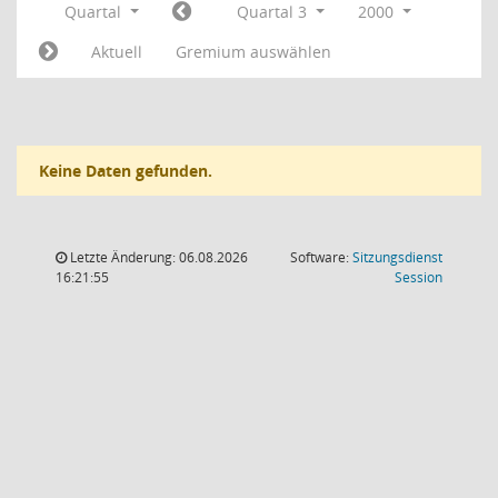
Quartal
Quartal 3
2000
Aktuell
Gremium auswählen
Keine Daten gefunden.
Letzte Änderung: 06.08.2026
Software:
Sitzungsdienst
(Wird in
16:21:55
Session