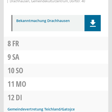
Drachhausen, Gemeindekulturzentrum, Dorfstr. 40
Bekanntmachung Drachhausen
8
FR
9
SA
10
SO
11
MO
12
DI
Gemeindevertretung Teichland/Gatojce