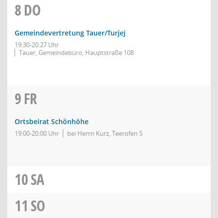
8
DO
Gemeindevertretung Tauer/Turjej
19:30-20:27 Uhr
Tauer, Gemeindebüro, Hauptstraße 108
9
FR
Ortsbeirat Schönhöhe
19:00-20:00 Uhr
bei Herrn Kurz, Teerofen 5
10
SA
11
SO