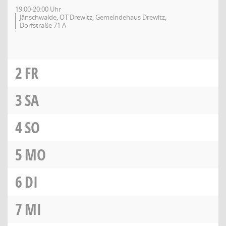
19:00-20:00 Uhr
Jänschwalde, OT Drewitz, Gemeindehaus Drewitz,
Dorfstraße 71 A
2
FR
3
SA
4
SO
5
MO
6
DI
7
MI