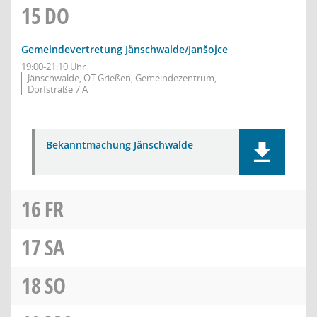
15
DO
Gemeindevertretung Jänschwalde/Janšojce
19:00-21:10 Uhr
Jänschwalde, OT Grießen, Gemeindezentrum,
Dorfstraße 7 A
Bekanntmachung Jänschwalde
16
FR
17
SA
18
SO