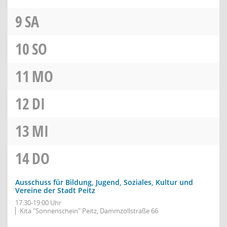
9
SA
10
SO
11
MO
12
DI
13
MI
14
DO
Ausschuss für Bildung, Jugend, Soziales, Kultur und
Vereine der Stadt Peitz
17:30-19:00 Uhr
Kita "Sonnenschein" Peitz, Dammzollstraße 66