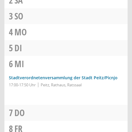
2
SA
3
SO
4
MO
5
DI
6
MI
Stadtverordnetenversammlung der Stadt Peitz/Picnjo
17:00-17:50 Uhr
Peitz, Rathaus, Ratssaal
7
DO
8
FR