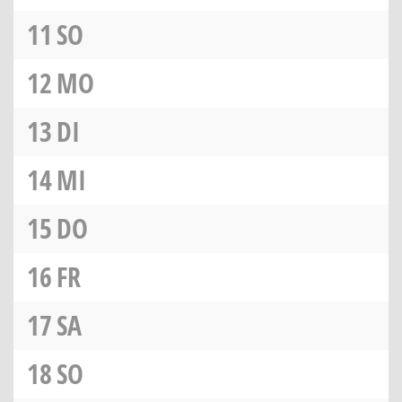
11
SO
12
MO
13
DI
14
MI
15
DO
16
FR
17
SA
18
SO