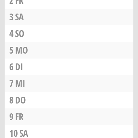
2
FR
3
SA
4
SO
5
MO
6
DI
7
MI
8
DO
9
FR
10
SA