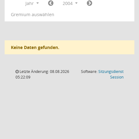
Jahr
2004
Gremium auswählen
Keine Daten gefunden.
Letzte Änderung: 08.08.2026
Software:
Sitzungsdienst
(Wird in
05:22:09
Session