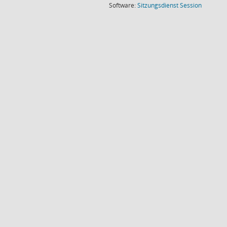
(Wird in
Software:
Sitzungsdienst
Session