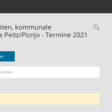
eiten, kommunale
Rec
 Peitz/Picnjo - Termine 2021
en
swählen