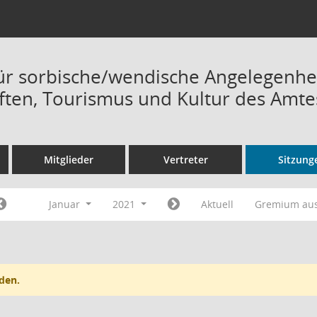
ür sorbische/wendische Angelegenh
ften, Tourismus und Kultur des Amtes
Mitglieder
Vertreter
Sitzung
Januar
2021
Aktuell
Gremium au
den.