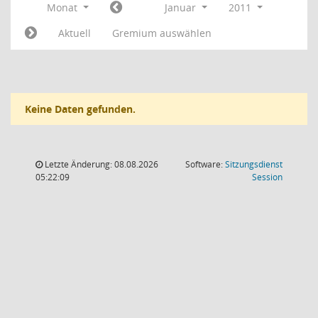
Monat
Januar
2011
Aktuell
Gremium auswählen
Keine Daten gefunden.
Letzte Änderung: 08.08.2026
Software:
Sitzungsdienst
(Wird in
05:22:09
Session