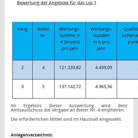
Bewertung der Angebote für das Los 1
Rang
Bieter
Wertungs-
Wertungs-
Qualitä
Nr.
summe in
stunden
sicheru
€ (brutto)
in h pro
punk
pro Jahr
Jahr
2
4
121.233,82
4.439,09
3
5
137.142,72
4.965,36
Im Ergebnis dieser Auswertung wird dem
Amtsausschuss die Vergabe an Bieter Nr. 4 empfohlen.
Die erforderlichen Mittel sind im Haushalt eingestellt.
Anlagenverzeichnis: