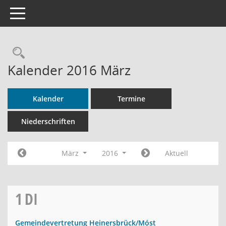
Toggle navigation
Rechercheauswahl
Kalender 2016 März
Kalender
Termine
Niederschriften
März
2016
Aktuell
1
DI
Gemeindevertretung Heinersbrück/Móst