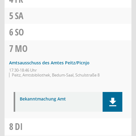
5
SA
6
SO
7
MO
Amtsausschuss des Amtes Peitz/Picnjo
17:30-18:46 Uhr
Peitz, Amtsbibliothek, Bedum-Saal, Schulstraße 8
Bekanntmachung Amt
8
DI