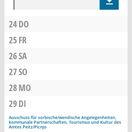
24
DO
25
FR
26
SA
27
SO
28
MO
29
DI
Ausschuss für sorbische/wendische Angelegenheiten,
kommunale Partnerschaften, Tourismus und Kultur des
Amtes Peitz/Picnjo