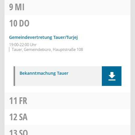
9
MI
10
DO
Gemeindevertretung Tauer/Turjej
19:00-22:00 Uhr
Tauer, Gemeindebüro, Hauptstraße 108
Bekanntmachung Tauer
11
FR
12
SA
13
SO