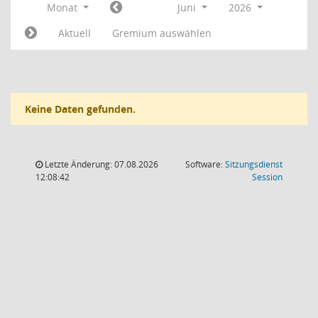
Monat
Juni
2026
Aktuell
Gremium auswählen
Keine Daten gefunden.
Letzte Änderung: 07.08.2026
Software:
Sitzungsdienst
(Wird in
12:08:42
Session