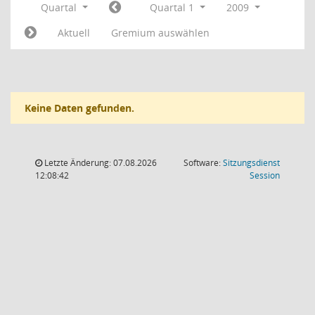
Quartal
Quartal 1
2009
Aktuell
Gremium auswählen
Keine Daten gefunden.
Letzte Änderung: 07.08.2026
Software:
Sitzungsdienst
(Wird in
12:08:42
Session