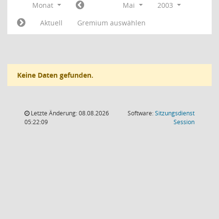
Monat
Mai
2003
Aktuell
Gremium auswählen
Keine Daten gefunden.
Letzte Änderung: 08.08.2026
Software:
Sitzungsdienst
(Wird in
05:22:09
Session