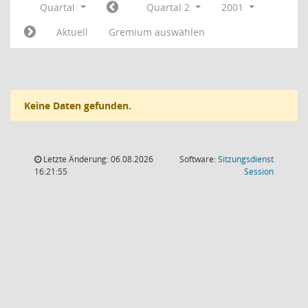
Quartal
Quartal 2
2001
Aktuell
Gremium auswählen
Keine Daten gefunden.
Letzte Änderung: 06.08.2026
Software:
Sitzungsdienst
(Wird in
16:21:55
Session