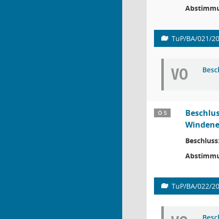
Abstimmu
TuP/BA/021/2
VO
Besc
Beschlus
Ö 5
Windene
Beschluss
Abstimmu
TuP/BA/022/2
Besc