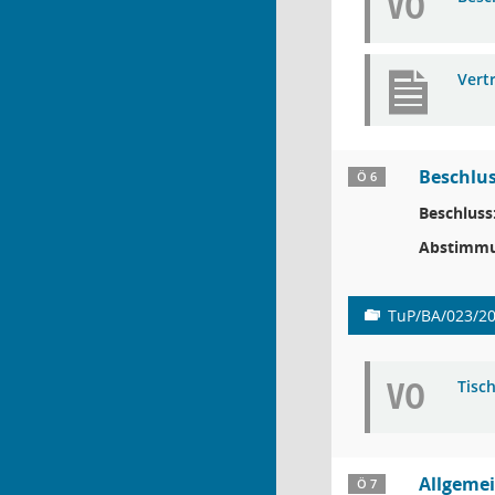
VO
Vert
Beschlu
Ö 6
Beschluss
Abstimmu
TuP/BA/023/2
VO
Tisc
Allgeme
Ö 7