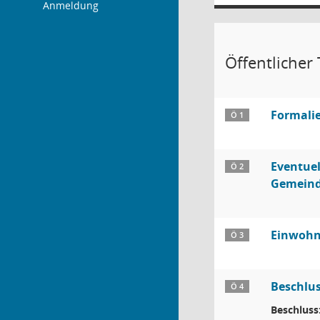
Anmeldung
Öffentlicher T
Formali
Ö 1
Eventuel
Ö 2
Gemeind
Einwohn
Ö 3
Beschlus
Ö 4
Beschluss