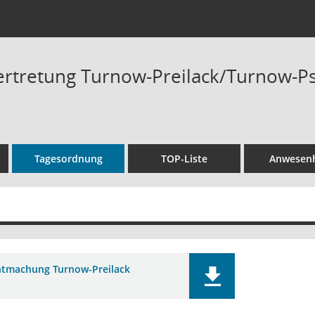
tretung Turnow-Preilack/Turnow-Psil
Tagesordnung
TOP-Liste
Anwesenh
tmachung Turnow-Preilack