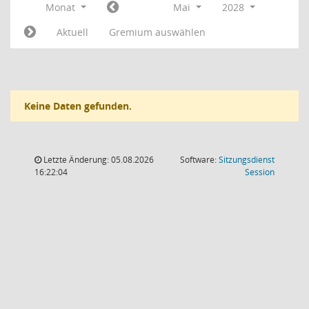
Monat
Mai
2028
Aktuell
Gremium auswählen
Keine Daten gefunden.
Letzte Änderung: 05.08.2026
Software:
Sitzungsdienst
(Wird in
16:22:04
Session