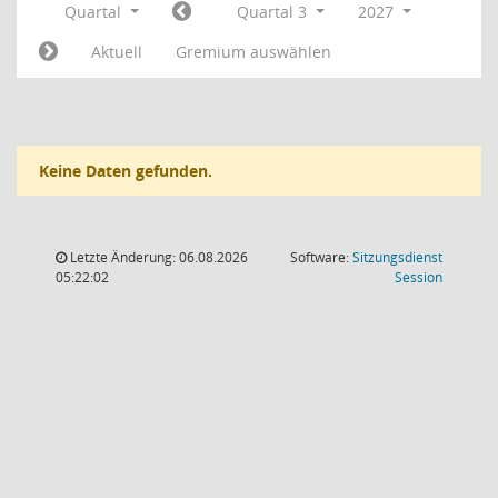
Quartal
Quartal 3
2027
Aktuell
Gremium auswählen
Keine Daten gefunden.
Letzte Änderung: 06.08.2026
Software:
Sitzungsdienst
(Wird in
05:22:02
Session